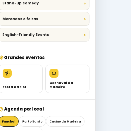
Stand-up comedy
Mercados e feiras
English-Friendly Events
Grandes eventos
Carnaval da
Festa da Flor
Madeira
Agenda por local
Funchal
Porto Santo
Casino da Madeira