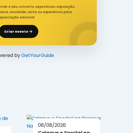
Envie o seu concerto, espetáculo, exposição,
festa, atividade, visita ou experiência para
apreciação editorial.
Criar evento
wered by
GetYourGuide
08/08/2026
Caiaque e Snorkel na