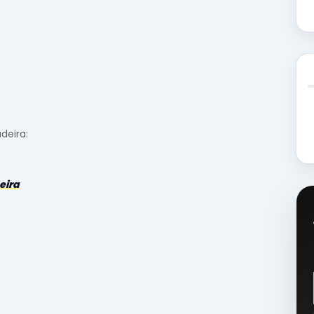
deira:
eira