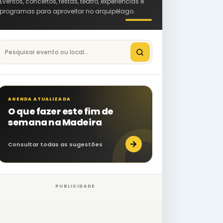
Eventos, concertos, festas, teatro, experiências e
programas para aproveitar no arquipélago.
Pesquisar eventos na Madeira
AGENDA ATUALIZADA
O que fazer este fim de
semana na Madeira
→
Consultar todas as sugestões
PUBLICIDADE