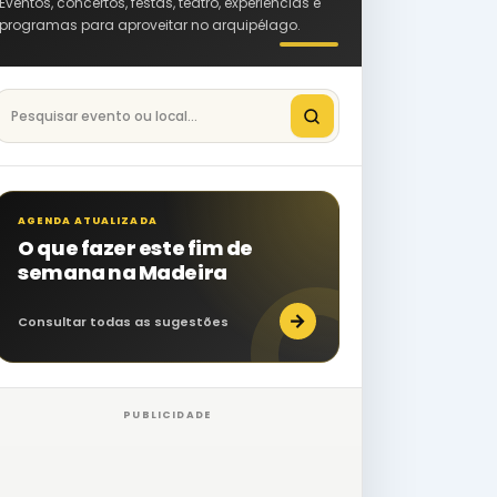
Eventos, concertos, festas, teatro, experiências e
programas para aproveitar no arquipélago.
Pesquisar eventos na Madeira
AGENDA ATUALIZADA
O que fazer este fim de
semana na Madeira
→
Consultar todas as sugestões
PUBLICIDADE