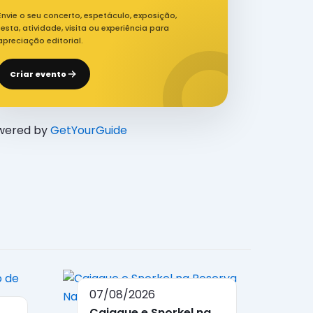
Envie o seu concerto, espetáculo, exposição,
festa, atividade, visita ou experiência para
apreciação editorial.
Criar evento
wered by
GetYourGuide
07/08/2026
Caiaque e Snorkel na