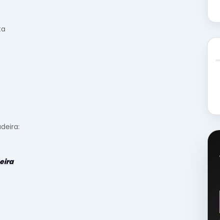
ta
deira:
eira