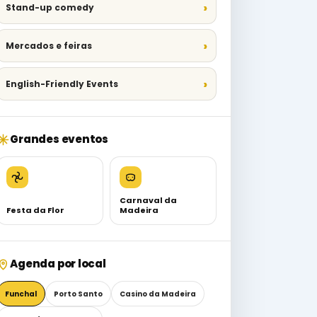
Stand-up comedy
Mercados e feiras
English-Friendly Events
Grandes eventos
Carnaval da
Festa da Flor
Madeira
Agenda por local
Funchal
Porto Santo
Casino da Madeira