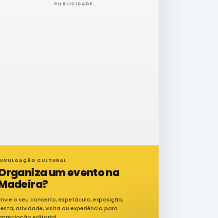
PUBLICIDADE
DIVULGAÇÃO CULTURAL
Organiza um evento na
Madeira?
Envie o seu concerto, espetáculo, exposição,
festa, atividade, visita ou experiência para
apreciação editorial.