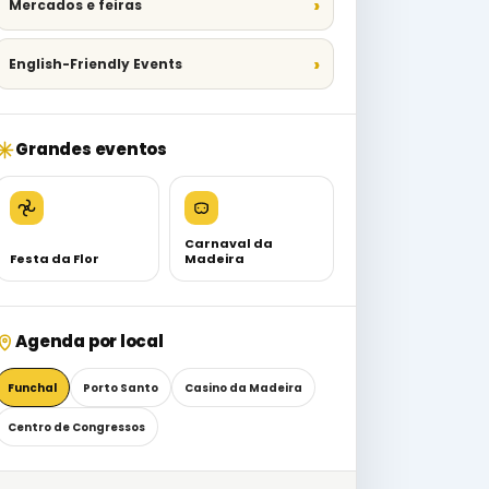
Mercados e feiras
English-Friendly Events
Grandes eventos
Carnaval da
Festa da Flor
Madeira
Agenda por local
Funchal
Porto Santo
Casino da Madeira
Centro de Congressos