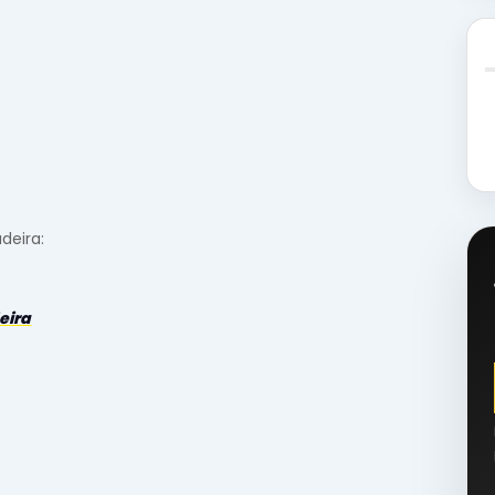
deira:
eira