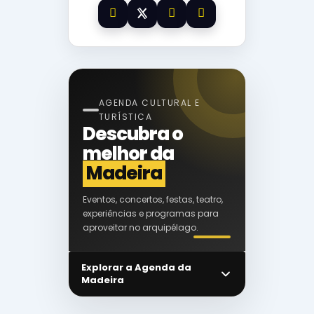
AGENDA CULTURAL E
TURÍSTICA
Descubra o
melhor da
Madeira
Eventos, concertos, festas, teatro,
experiências e programas para
aproveitar no arquipélago.
Explorar a Agenda da
Madeira