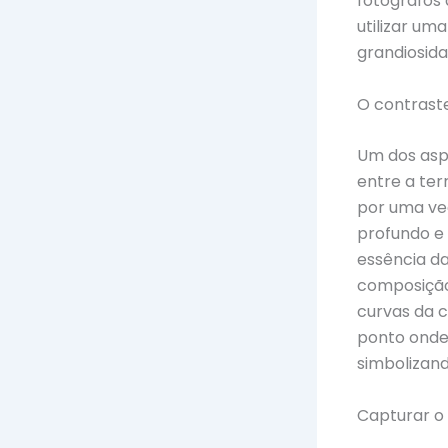
fotógrafos 
utilizar u
grandiosida
O contraste
Um dos asp
entre a ter
por uma ve
profundo e 
essência d
composição
curvas da 
ponto onde
simbolizand
Capturar o