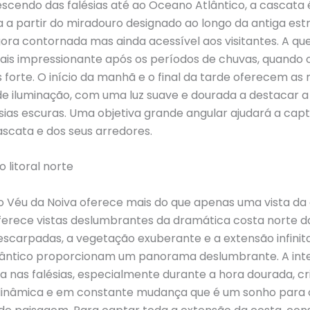
scendo das falésias até ao Oceano Atlântico, a cascata
 a partir do miradouro designado ao longo da antiga est
gora contornada mas ainda acessível aos visitantes. A q
ais impressionante após os períodos de chuvas, quando 
 forte. O início da manhã e o final da tarde oferecem as
de iluminação, com uma luz suave e dourada a destacar a
ésias escuras. Uma objetiva grande angular ajudará a cap
ascata e dos seus arredores.
 litoral norte
o Véu da Noiva oferece mais do que apenas uma vista da
rece vistas deslumbrantes da dramática costa norte da
 escarpadas, a vegetação exuberante e a extensão infinit
ântico proporcionam um panorama deslumbrante. A int
a nas falésias, especialmente durante a hora dourada, c
inâmica e em constante mudança que é um sonho para 