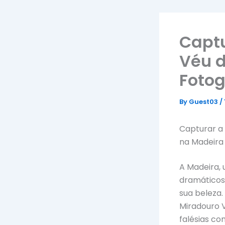
Captu
Véu d
Fotog
By
Guest03
/
Capturar a 
na Madeira
A Madeira, 
dramáticos
sua beleza.
Miradouro 
falésias co