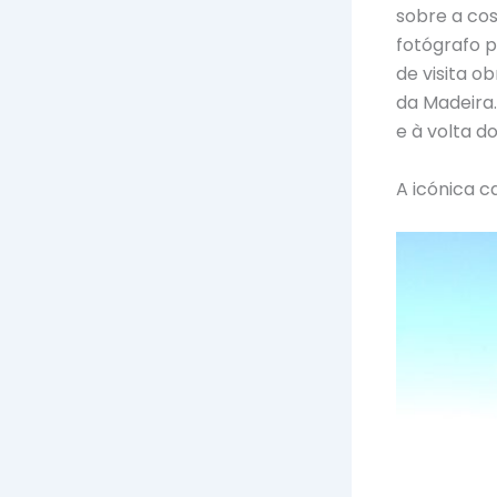
sobre a cos
fotógrafo p
de visita o
da Madeira.
e à volta d
A icónica c