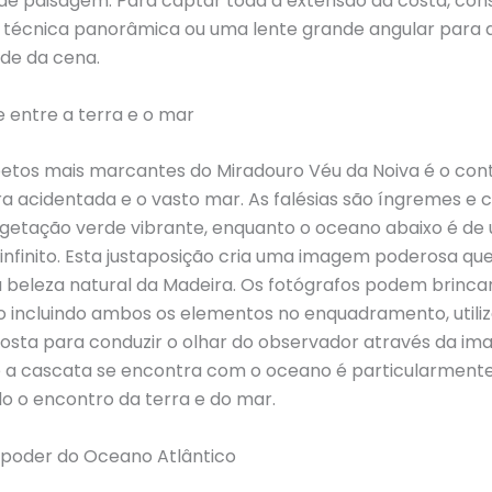
de paisagem. Para captar toda a extensão da costa, con
ma técnica panorâmica ou uma lente grande angular para
de da cena.
 entre a terra e o mar
etos mais marcantes do Miradouro Véu da Noiva é o con
ra acidentada e o vasto mar. As falésias são íngremes e 
getação verde vibrante, enquanto o oceano abaixo é de 
infinito. Esta justaposição cria uma imagem poderosa qu
a beleza natural da Madeira. Os fotógrafos podem brinca
 incluindo ambos os elementos no enquadramento, utili
costa para conduzir o olhar do observador através da im
 a cascata se encontra com o oceano é particularmente
o o encontro da terra e do mar.
 poder do Oceano Atlântico