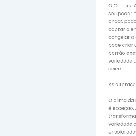
O Oceano A
seu poder é
ondas pode
captar a en
congelar a
pode criar
borrão ene
variedade 
única.
As alteraçõ
O clima da 
é exceção.
transforma
variedade 
ensolarado