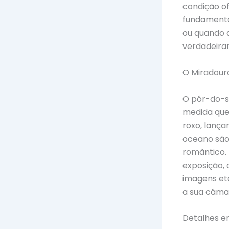
condição o
fundamenta
ou quando a
verdadeira
O Miradouro
O pôr-do-so
medida que 
roxo, lança
oceano são
romântico. 
exposição, 
imagens eté
a sua câma
Detalhes e