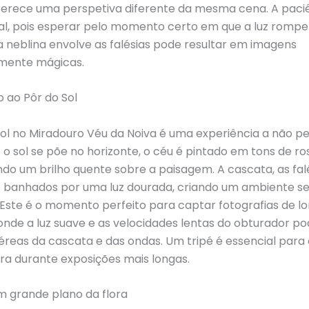
ferece uma perspetiva diferente da mesma cena. A paci
l, pois esperar pelo momento certo em que a luz rompe
 neblina envolve as falésias pode resultar em imagens
mente mágicas.
 ao Pôr do Sol
l no Miradouro Véu da Noiva é uma experiência a não pe
o sol se põe no horizonte, o céu é pintado em tons de ros
ndo um brilho quente sobre a paisagem. A cascata, as falé
 banhados por uma luz dourada, criando um ambiente s
Este é o momento perfeito para captar fotografias de l
onde a luz suave e as velocidades lentas do obturador p
reas da cascata e das ondas. Um tripé é essencial para e
ra durante exposições mais longas.
m grande plano da flora