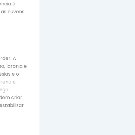
ência é
 as nuvens
rder. À
a, laranja e
sias e o
ereno e
onga
odem criar
stabilizar