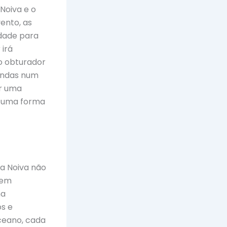
Noiva e o
ento, as
dade para
 irá
o obturador
ondas num
ir uma
e uma forma
da Noiva não
dem
ma
s e
ceano, cada