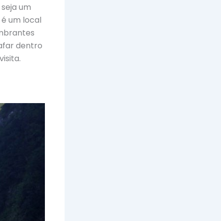
 seja um
 é um local
umbrantes
rafar dentro
isita.