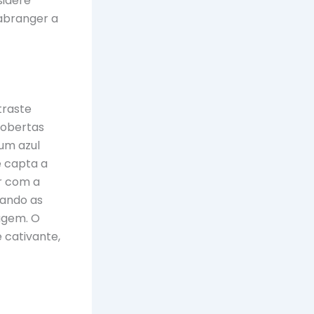
sidere
 abranger a
traste
cobertas
um azul
e capta a
r com a
zando as
agem. O
 cativante,