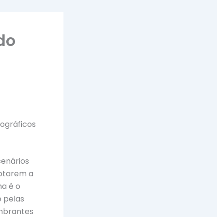
do
tográficos
cenários
aptarem a
ha é o
 pelas
umbrantes