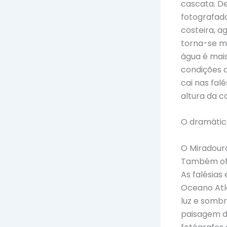
cascata. De
fotografada
costeira, a
torna-se m
água é mais
condições 
cai nas fal
altura da c
O dramático
O Miradour
Também ofe
As falésias
Oceano Atl
luz e sombr
paisagem d