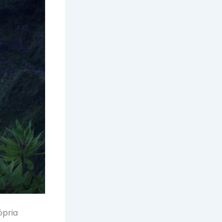
ópria