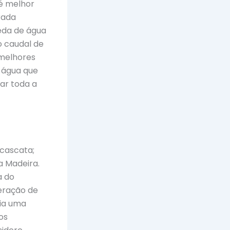
 é melhor
rada
ueda de água
o caudal de
 melhores
 água que
tar toda a
 cascata;
 Madeira.
a do
eração de
ria uma
os