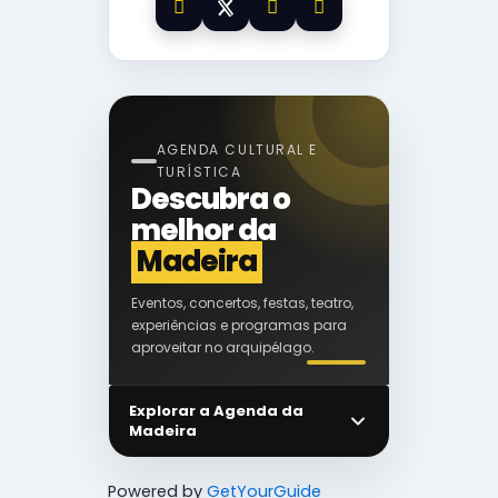
AGENDA CULTURAL E
TURÍSTICA
Descubra o
melhor da
Madeira
Eventos, concertos, festas, teatro,
experiências e programas para
aproveitar no arquipélago.
Explorar a Agenda da
Madeira
Powered by
GetYourGuide