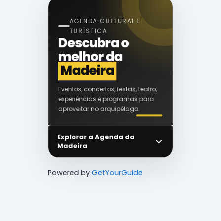
AGENDA CULTURAL E
TURÍSTICA
Descubra o
melhor da
Madeira
Eventos, concertos, festas, teatro,
experiências e programas para
aproveitar no arquipélago.
Explorar a Agenda da
Madeira
Powered by
GetYourGuide