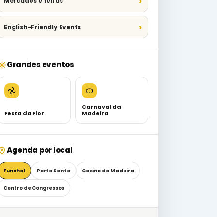
Mercados e feiras
English-Friendly Events
Grandes eventos
Carnaval da
Festa da Flor
Madeira
Agenda por local
Funchal
Porto Santo
Casino da Madeira
Centro de Congressos