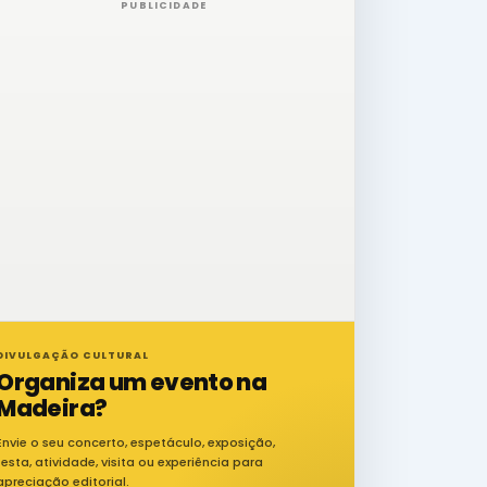
PUBLICIDADE
DIVULGAÇÃO CULTURAL
Organiza um evento na
Madeira?
Envie o seu concerto, espetáculo, exposição,
festa, atividade, visita ou experiência para
apreciação editorial.