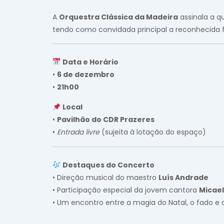
A
Orquestra Clássica da Madeira
assinala a q
tendo como convidada principal a reconhecida 
Data e Horário
•
6 de dezembro
•
21h00
Local
•
Pavilhão do CDR Prazeres
•
Entrada livre
(sujeita à lotação do espaço)
Destaques do Concerto
• Direção musical do maestro
Luís Andrade
• Participação especial da jovem cantora
Micae
• Um encontro entre a magia do Natal, o fado e 