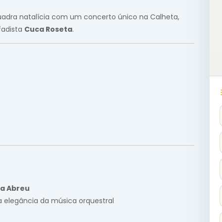
uadra natalícia com um concerto único na Calheta,
fadista
Cuca Roseta
.
la Abreu
a elegância da música orquestral