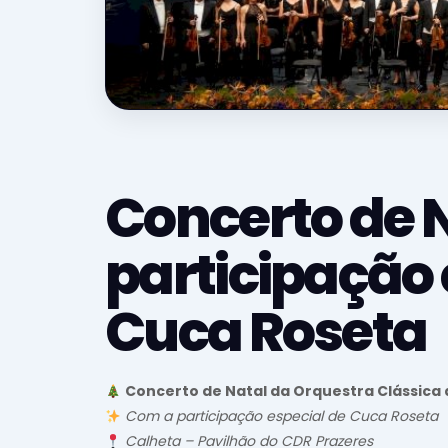
Concerto de 
participação 
Cuca Roseta
Concerto de Natal da Orquestra Clássica
Com a participação especial de Cuca Roseta
Calheta – Pavilhão do CDR Prazeres