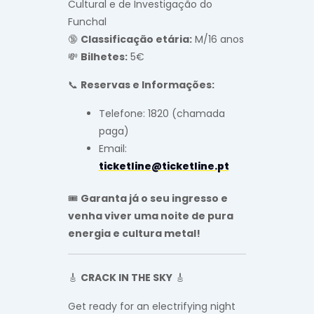
Cultural e de Investigação do
Funchal
🔞
Classificação etária:
M/16 anos
💸
Bilhetes:
5€
📞
Reservas e Informações:
Telefone: 1820 (chamada
paga)
Email:
ticketline@ticketline.pt
🎟️
Garanta já o seu ingresso e
venha viver uma noite de pura
energia e cultura metal!
🎸
CRACK IN THE SKY
🎸
Get ready for an electrifying night