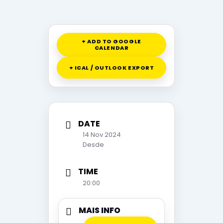
+ ADD TO GOOGLE
CALENDAR
+ ICAL / OUTLOOK EXPORT
DATE
14 Nov 2024
Desde
TIME
20:00
MAIS INFO