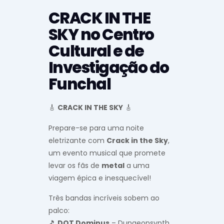
CRACK IN THE
SKY no Centro
Cultural e de
Investigação do
Funchal
🎸
CRACK IN THE SKY
🎸
Prepare-se para uma noite
eletrizante com
Crack in the Sky
,
um evento musical que promete
levar os fãs de
metal
a uma
viagem épica e inesquecível!
Três bandas incríveis sobem ao
palco:
🎵
DOT Dominus
– Dungeonsynth