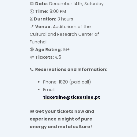
📅
Date:
December 14th, Saturday
🕗
Time:
8:00 PM
⏳
Duration:
3 hours
📍
Venue:
Auditorium of the
Cultural and Research Center of
Funchal
🔞
Age Rating:
16+
💸
Tickets:
€5
📞
Reservations and Information:
Phone: 1820 (paid call)
Email:
ticketline@ticketline.pt
🎟️
Get your tickets now and
experience a night of pure
energy and metal culture!