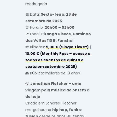
madrugada.
📅 Data:
Sexta-feira, 26 de
setembro de 2025
⏰ Horário:
20h00 – 02h00
📍 Local:
Pitanga Discos, Caminho
das Voltas 110 B, Funchal
💸 Bilhetes:
5,00 € (Single Ticket) |
10,00 € (Monthly Pass – acesso a
todos os eventos de quinta e
sexta em setembro 2025)
👥 Público: maiores de 18 anos
🎧
Jonathan Fletcher – uma
viagem pela música de ontem e
de hoje
Criado em Londres, Fletcher
mergulhou no
hip hop, funk e
fusion
desde os anos 80, tendo