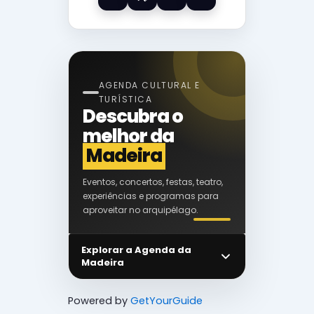
AGENDA CULTURAL E
TURÍSTICA
Descubra o
melhor da
Madeira
Eventos, concertos, festas, teatro,
experiências e programas para
aproveitar no arquipélago.
Explorar a Agenda da
Madeira
Powered by
GetYourGuide