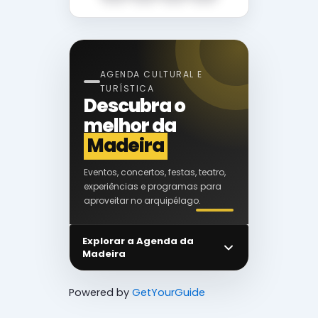
AGENDA CULTURAL E
TURÍSTICA
Descubra o
melhor da
Madeira
Eventos, concertos, festas, teatro,
experiências e programas para
aproveitar no arquipélago.
Explorar a Agenda da
Madeira
Powered by
GetYourGuide