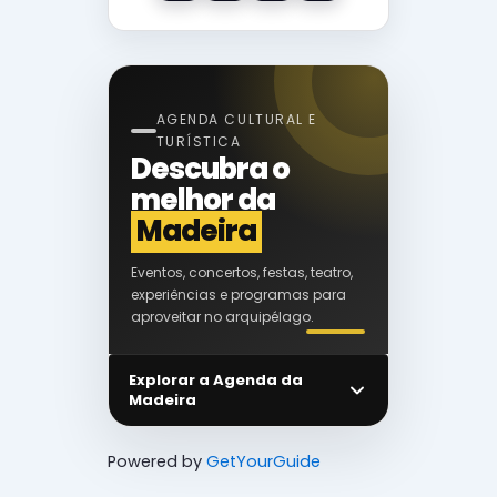
AGENDA CULTURAL E
TURÍSTICA
Descubra o
melhor da
Madeira
Eventos, concertos, festas, teatro,
experiências e programas para
aproveitar no arquipélago.
Explorar a Agenda da
Madeira
Powered by
GetYourGuide