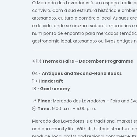
O Mercado dos Lavradores é um espaço tradicion
convívio. Com a sua estrutura histórica e ambi
artesanato, cultura e comércio local. As suas a
e de vida, onde se cruzam sabores, memórias e 
num ponto de encontro para mercados temáticos
gastronomia local, artesanato ou livros antigo
🇬🇧
Themed Fairs – December Programme
04 •
Antiques and Second-Hand Books
11 •
Handcraft
18 •
Gastronomy
📍
Place:
Mercado dos Lavradores – Fairs and Eve
🕘
Time:
9:00 a.m. – 5:00 p.m.
Mercado dos Lavradores is a traditional market 
and community life. With its historic structure an
produce, local crafts and regional commerce. Its