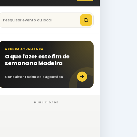
Pesquisar eventos na Madeira
AGENDA ATUALIZADA
O que fazer este fim de
semana na Madeira
→
Consultar todas as sugestões
PUBLICIDADE