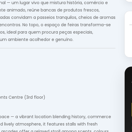
al — um lugar vivo que mistura história, comércio e
ente animado, reúne bancas de produtos frescos,
rcadas convidam a passeios tranquilos, cheios de aromas
encontros. No topo, o espaço de feiras transforma-se
, ideal para quem procura peças especiais,
s num ambiente acolhedor e genuíno.
nts Centre (3rd floor)
space — a vibrant location blending history, commerce
d lively atmosphere, it features stalls with fresh
 arcades offer a relaxed stroll among scents, colours