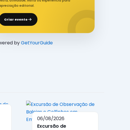
festa, atividade, visita ou experiência para
apreciação editorial.
Criar evento
wered by
GetYourGuide
06/08/2026
Excursão de