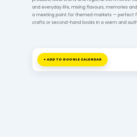
and everyday life, mixing flavours, memories an
a meeting point for themed markets — perfect fo
crafts or second-hand books in a warm and auth
+ ADD TO GOOGLE CALENDAR