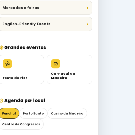
Mercados e feiras
English-Friendly Events
Grandes eventos
Carnaval da
Festa da Flor
Madeira
Agenda por local
Funchal
Porto Santo
Casino da Madeira
Centro de Congressos