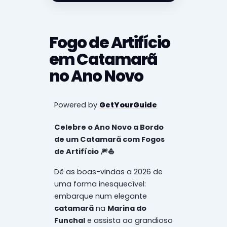
Fogo de Artifício
em Catamarã
no Ano Novo
Powered by
GetYourGuide
Celebre o Ano Novo a Bordo
de um Catamarã com Fogos
de Artifício 🎆⛵
Dê as boas-vindas a 2026 de
uma forma inesquecível:
embarque num elegante
catamarã
na
Marina do
Funchal
e assista ao grandioso