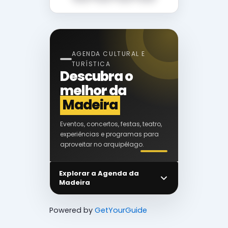
AGENDA CULTURAL E
TURÍSTICA
Descubra o
melhor da
Madeira
Eventos, concertos, festas, teatro,
experiências e programas para
aproveitar no arquipélago.
Explorar a Agenda da
Madeira
Powered by
GetYourGuide