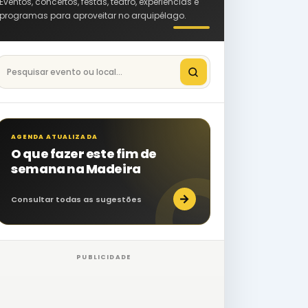
Eventos, concertos, festas, teatro, experiências e
programas para aproveitar no arquipélago.
Pesquisar eventos na Madeira
AGENDA ATUALIZADA
O que fazer este fim de
semana na Madeira
→
Consultar todas as sugestões
PUBLICIDADE