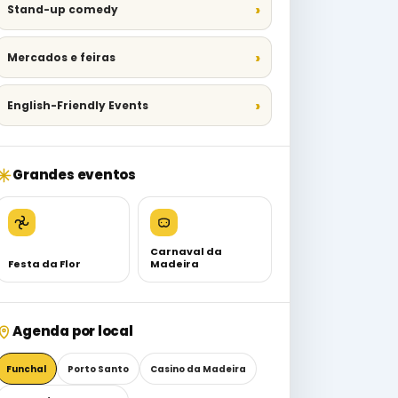
Stand-up comedy
Mercados e feiras
English-Friendly Events
Grandes eventos
Carnaval da
Festa da Flor
Madeira
Agenda por local
Funchal
Porto Santo
Casino da Madeira