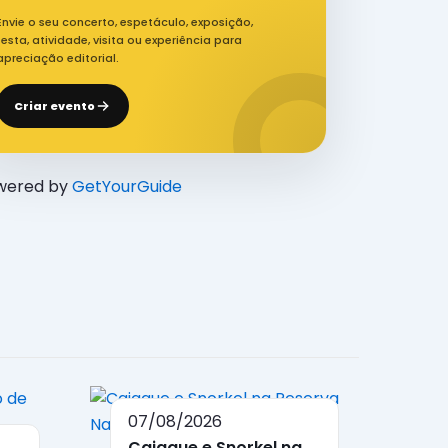
Envie o seu concerto, espetáculo, exposição,
festa, atividade, visita ou experiência para
apreciação editorial.
Criar evento
wered by
GetYourGuide
07/08/2026
Caiaque e Snorkel na