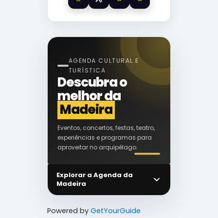
AGENDA CULTURAL E
TURÍSTICA
Descubra o
melhor da
Madeira
Eventos, concertos, festas, teatro,
experiências e programas para
aproveitar no arquipélago.
Explorar a Agenda da
Madeira
Powered by
GetYourGuide