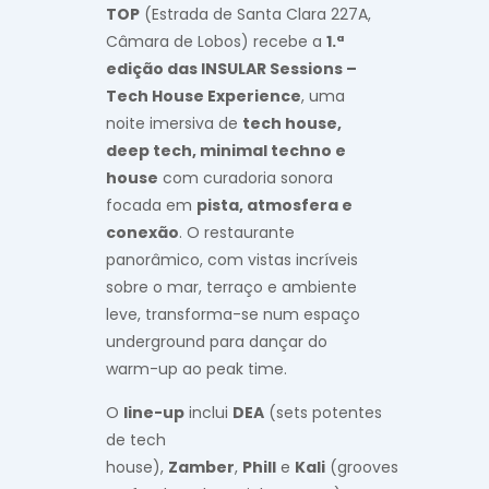
TOP
(Estrada de Santa Clara 227A,
Câmara de Lobos) recebe a
1.ª
edição das INSULAR Sessions –
Tech House Experience
, uma
noite imersiva de
tech house,
deep tech, minimal techno e
house
com curadoria sonora
focada em
pista, atmosfera e
conexão
. O restaurante
panorâmico, com vistas incríveis
sobre o mar, terraço e ambiente
leve, transforma-se num espaço
underground para dançar do
warm-up ao peak time.
O
line-up
inclui
DEA
(sets potentes
de tech
house),
Zamber
,
Phill
e
Kali
(grooves