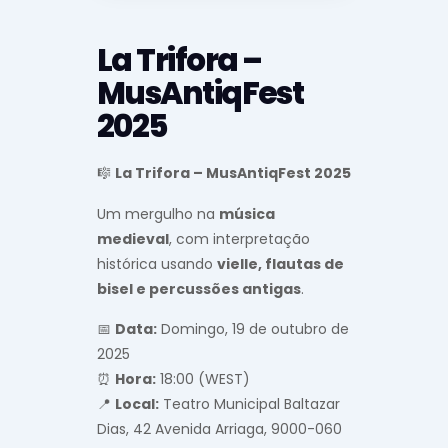
La Trifora –
MusAntiqFest
2025
🎼
La Trifora – MusAntiqFest 2025
Um mergulho na
música
medieval
, com interpretação
histórica usando
vielle, flautas de
bisel e percussões antigas
.
📅
Data:
Domingo, 19 de outubro de
2025
⏰
Hora:
18:00 (WEST)
📍
Local:
Teatro Municipal Baltazar
Dias, 42 Avenida Arriaga, 9000-060