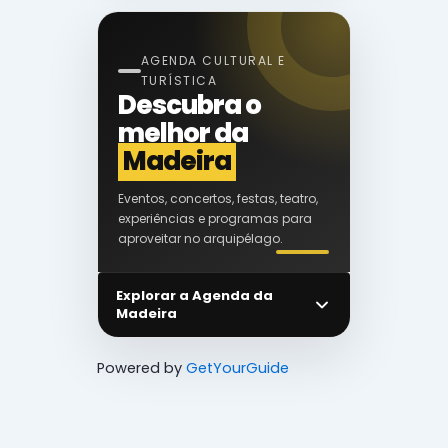
AGENDA CULTURAL E
TURÍSTICA
Descubra o
melhor da
Madeira
Eventos, concertos, festas, teatro,
experiências e programas para
aproveitar no arquipélago.
Explorar a Agenda da
Madeira
Powered by
GetYourGuide