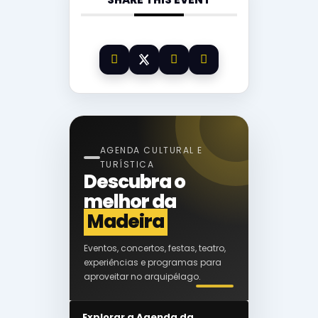
AGENDA CULTURAL E
TURÍSTICA
Descubra o
melhor da
Madeira
Eventos, concertos, festas, teatro,
experiências e programas para
aproveitar no arquipélago.
Explorar a Agenda da