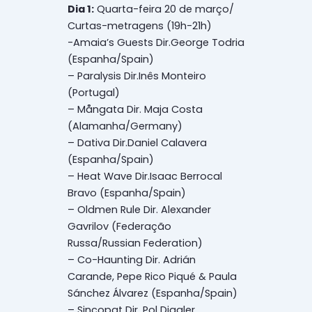
Dia 1:
Quarta-feira 20 de março/
Curtas-metragens (19h-21h)
-Amaia’s Guests Dir.George Todria
(Espanha/Spain)
– Paralysis Dir.Inês Monteiro
(Portugal)
– Mångata Dir. Maja Costa
(Alamanha/Germany)
– Dativa Dir.Daniel Calavera
(Espanha/Spain)
– Heat Wave Dir.Isaac Berrocal
Bravo (Espanha/Spain)
– Oldmen Rule Dir. Alexander
Gavrilov (Federação
Russa/Russian Federation)
– Co-Haunting Dir. Adrián
Carande, Pepe Rico Piqué & Paula
Sánchez Álvarez (Espanha/Spain)
– Sincopat Dir. Pol Diggler