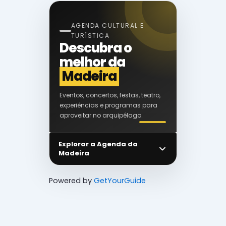
AGENDA CULTURAL E
TURÍSTICA
Descubra o
melhor da
Madeira
Eventos, concertos, festas, teatro,
experiências e programas para
aproveitar no arquipélago.
Explorar a Agenda da
Madeira
Powered by
GetYourGuide