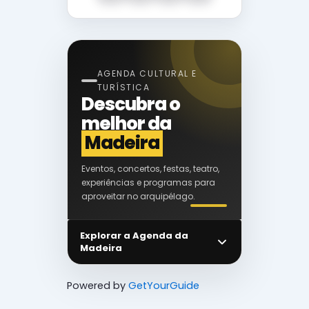
AGENDA CULTURAL E
TURÍSTICA
Descubra o
melhor da
Madeira
Eventos, concertos, festas, teatro,
experiências e programas para
aproveitar no arquipélago.
Explorar a Agenda da
Madeira
Powered by
GetYourGuide