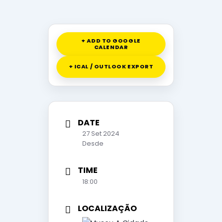
+ ADD TO GOOGLE
CALENDAR
+ ICAL / OUTLOOK EXPORT
DATE
27 Set 2024
Desde
TIME
18:00
LOCALIZAÇÃO