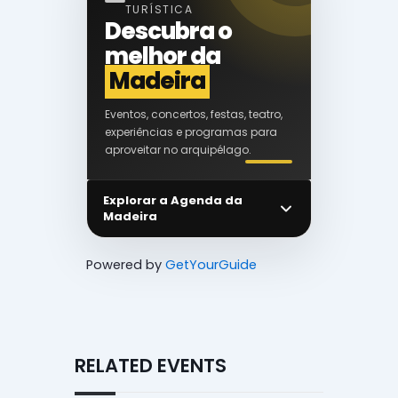
TURÍSTICA
Descubra o
melhor da
Madeira
Eventos, concertos, festas, teatro,
experiências e programas para
aproveitar no arquipélago.
Explorar a Agenda da
Madeira
Powered by
GetYourGuide
RELATED EVENTS