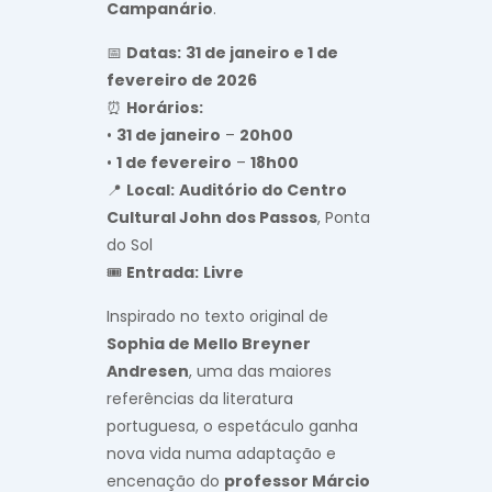
Campanário
.
📅
Datas:
31 de janeiro e 1 de
fevereiro de 2026
⏰
Horários:
•
31 de janeiro
–
20h00
•
1 de fevereiro
–
18h00
📍
Local:
Auditório do Centro
Cultural John dos Passos
, Ponta
do Sol
🎟️
Entrada:
Livre
Inspirado no texto original de
Sophia de Mello Breyner
Andresen
, uma das maiores
referências da literatura
portuguesa, o espetáculo ganha
nova vida numa adaptação e
encenação do
professor Márcio