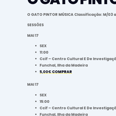
O GATO PINTOR
MÚSICA
Classificação: M/03 
SESSÕES
MAI 17
SEX
11:00
Ccif – Centro Cultural E De Investigaç
Funchal, Ilha da Madeira
5,00€
COMPRAR
MAI 17
SEX
15:00
Ccif – Centro Cultural E De Investigaç
Funchal, Ilha da Madeira