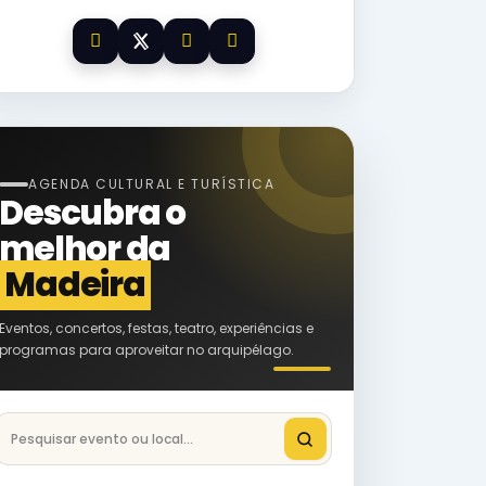
AGENDA CULTURAL E TURÍSTICA
Descubra o
melhor da
Madeira
Eventos, concertos, festas, teatro, experiências e
programas para aproveitar no arquipélago.
Pesquisar eventos na Madeira