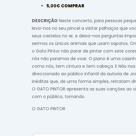
5,00€
COMPRAR
DESCRIÇÃO
Neste concerto, para pessoas pequ
leva-nos no seu pincel a visitar palhaços que v
seus castelos no ar, e deixa-nos perguntas impo
sermos os únicos animais que usam sapatos. On
o Gato Pintor não parar de pintar com sete cores
nós não paramos de voar. O piano é uma casinha
como nós, tem cintura e tem cabeça. E Não nos
direccionado ao público infantil da autoria de 
inéditas que, de uma forma simples, retratam div
O GATO PINTOR apresenta as suas canções ao viv
com o público, tornando
O GATO PINTOR