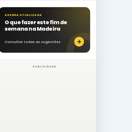
AGENDA ATUALIZADA
O que fazer este fim de
semana na Madeira
→
Consultar todas as sugestões
PUBLICIDADE