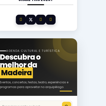
AGENDA CULTURAL E TURÍSTICA
Descubra o
melhor da
Madeira
Eventos, concertos, festas, teatro, experiências e
programas para aproveitar no arquipélago.
Pesquisar eventos na Madeira