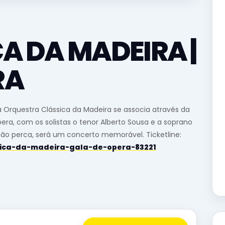
A DA MADEIRA |
RA
l a Orquestra Clássica da Madeira se associa através da
era, com os solistas o tenor Alberto Sousa e a soprano
. Não perca, será um concerto memorável. Ticketline:
assica-da-madeira-gala-de-opera-83221