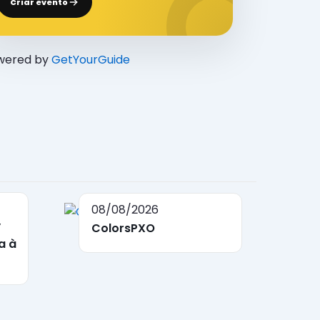
Criar evento
wered by
GetYourGuide
08/08/2026
”
ColorsPXO
a à