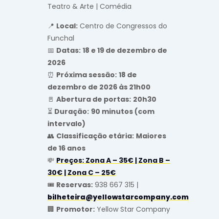
Teatro & Arte | Comédia
📍
Local:
Centro de Congressos do
Funchal
📅
Datas:
18 e 19 de dezembro de
2026
⏰
Próxima sessão:
18 de
dezembro de 2026 às 21h00
🚪
Abertura de portas:
20h30
⏳
Duração:
90 minutos (com
intervalo)
👥
Classificação etária:
Maiores
de 16 anos
💸
Preços:
Zona A – 35€ | Zona B –
30€ | Zona C – 25€
🎟️
Reservas:
938 667 315 |
bilheteira@yellowstarcompany.com
🏢
Promotor:
Yellow Star Company