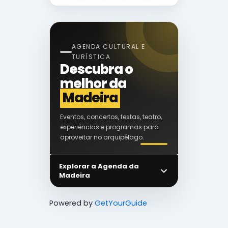
AGENDA CULTURAL E
TURÍSTICA
Descubra o
melhor da
Madeira
Eventos, concertos, festas, teatro,
experiências e programas para
aproveitar no arquipélago.
Explorar a Agenda da
Madeira
Powered by
GetYourGuide