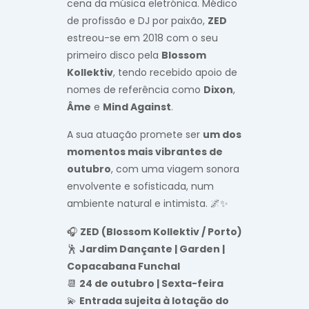
cena da música eletrónica. Médico
de profissão e DJ por paixão,
ZED
estreou-se em 2018 com o seu
primeiro disco pela
Blossom
Kollektiv
, tendo recebido apoio de
nomes de referência como
Dixon
,
Âme
e
Mind Against
.
A sua atuação promete ser
um dos
momentos mais vibrantes de
outubro
, com uma viagem sonora
envolvente e sofisticada, num
ambiente natural e intimista. 🌌✨
🎧
ZED (Blossom Kollektiv / Porto)
🕺
Jardim Dançante | Garden |
Copacabana Funchal
📆
24 de outubro | Sexta-feira
💫
Entrada sujeita à lotação do