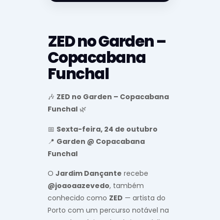
ZED no Garden –
Copacabana
Funchal
🎶
ZED no Garden – Copacabana
Funchal
🌿
📅
Sexta-feira, 24 de outubro
📍
Garden @ Copacabana
Funchal
O
Jardim Dançante
recebe
@joaoaazevedo
, também
conhecido como
ZED
— artista do
Porto com um percurso notável na