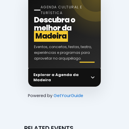
AGENDA CULTURAL E
TURÍSTICA
Descubra o
melhor da
Madeira
Eventos, concertos, festas, teatro,
experiências e programas para
aproveitar no arquipélago.
Explorar a Agenda da
Madeira
Powered by
GetYourGuide
RELATED EVENTS